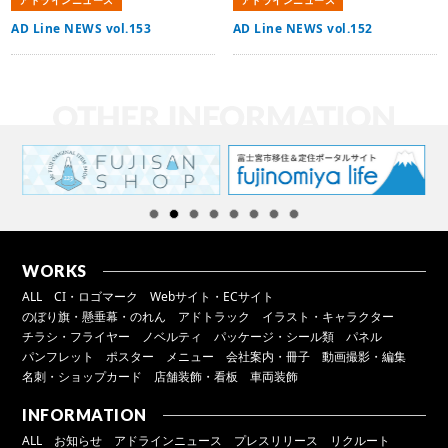
AD Line NEWS vol.153
AD Line NEWS vol.152
WORKS
ALL
CI・ロゴマーク
Webサイト・ECサイト
のぼり旗・懸垂幕・のれん
アドトラック
イラスト・キャラクター
チラシ・フライヤー
ノベルティ
パッケージ・シール類
パネル
パンフレット
ポスター
メニュー
会社案内・冊子
動画撮影・編集
名刺・ショップカード
店舗装飾・看板
車両装飾
INFORMATION
ALL
お知らせ
アドラインニュース
プレスリリース
リクルート