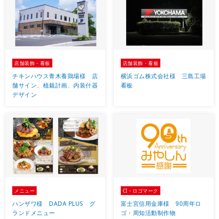
店舗装飾・看板
店舗装飾・看板
チキンハウス青木養鶏場様 店
横浜ゴム株式会社様 三島工場
舗サイン、植栽計画、内装什器
看板
デザイン
メニュー
CI・ロゴマーク
ハンザワ様 DADA PLUS グ
富士宮信用金庫様 90周年ロ
ランドメニュー
ゴ・周知活動制作物