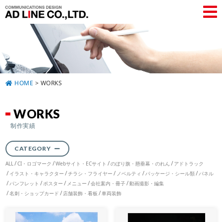
HOME
>
WORKS
WORKS
制作実績
CATEGORY
ALL
CI・ロゴマーク
Webサイト・ECサイト
のぼり旗・懸垂幕・のれん
アドトラック
イラスト・キャラクター
チラシ・フライヤー
ノベルティ
パッケージ・シール類
パネル
パンフレット
ポスター
メニュー
会社案内・冊子
動画撮影・編集
名刺・ショップカード
店舗装飾・看板
車両装飾