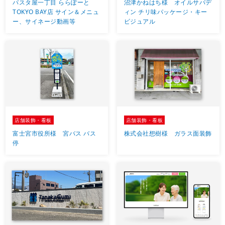
パスタ屋一丁目 ららぽーと
沼津かねはち様 オイルサバデ
TOKYO BAY店 サイン＆メニュ
ィン チリ味パッケージ・キー
ー、サイネージ動画等
ビジュアル
店舗装飾・看板
店舗装飾・看板
富士宮市役所様 宮バス バス
株式会社想樹様 ガラス面装飾
停