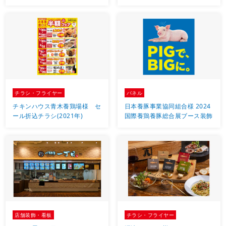
チラシ・フライヤー
パネル
チキンハウス青木養鶏場様 セ
日本養豚事業協同組合様 2024
ール折込チラシ(2021年)
国際養鶏養豚総合展ブース装飾
店舗装飾・看板
チラシ・フライヤー