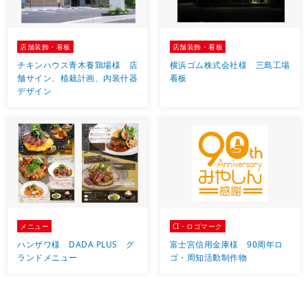
店舗装飾・看板
店舗装飾・看板
チキンハウス青木養鶏場様 店
横浜ゴム株式会社様 三島工場
舗サイン、植栽計画、内装什器
看板
デザイン
メニュー
CI・ロゴマーク
ハンザワ様 DADA PLUS グ
富士宮信用金庫様 90周年ロ
ランドメニュー
ゴ・周知活動制作物