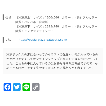
仕様
［冷凍庫上］サイズ：1200x566 カラー：（表）フルカラー
紙質：ハレパネ・合成紙
［冷凍庫下］サイズ：2295x740 カラー：（表）フルカラー
紙質：インクジェットシート
URL
https://pasta-pizza-patapata.com/
冷凍ボックスの形に合わせてのイラストの配置や、何が入っているの
かわかりやすくしてオンラインショップの案内もできる形にいたしま
した。こちらの中に入っているのはお持ち帰り限定商品ですので、そ
のこともわかりやすく見やすくするために配色なども考えました。
Facebook
Twitter
Line
Copy
Link