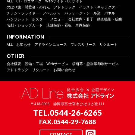
ALL
CI・ロゴマーク
Webサイト・ECサイト
のぼり旗・懸垂幕・のれん
アドトラック
イラスト・キャラクター
チラシ・フライヤー
ノベルティ
パッケージ・シール類
パネル
パンフレット
ポスター
メニュー
会社案内・冊子
動画撮影・編集
名刺・ショップカード
店舗装飾・看板
車両装飾
INFORMATION
ALL
お知らせ
アドラインニュース
プレスリリース
リクルート
OTHER
会社概要
設備・工場
Webサービス
横断幕・懸垂幕印刷サービス
アドトラック
リクルート
お問い合わせ
〒418-0003 静岡県富士宮市ひばりが丘111
TEL.
0544-26-6265
FAX.0544-29-7688
CONTACT