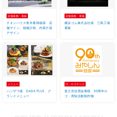
店舗装飾・看板
店舗装飾・看板
チキンハウス青木養鶏場様 店
横浜ゴム株式会社様 三島工場
舗サイン、植栽計画、内装什器
看板
デザイン
メニュー
CI・ロゴマーク
ハンザワ様 DADA PLUS グ
富士宮信用金庫様 90周年ロ
ランドメニュー
ゴ・周知活動制作物