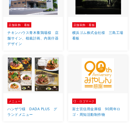
店舗装飾・看板
店舗装飾・看板
チキンハウス青木養鶏場様 店
横浜ゴム株式会社様 三島工場
舗サイン、植栽計画、内装什器
看板
デザイン
メニュー
CI・ロゴマーク
ハンザワ様 DADA PLUS グ
富士宮信用金庫様 90周年ロ
ランドメニュー
ゴ・周知活動制作物