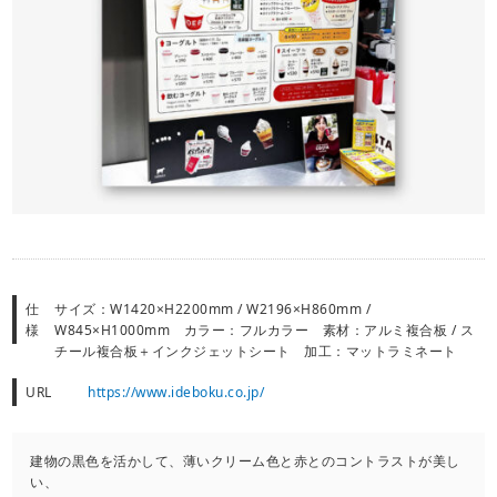
仕
サイズ：W1420×H2200mm / W2196×H860mm /
様
W845×H1000mm カラー：フルカラー 素材：アルミ複合板 / ス
チール複合板＋インクジェットシート 加工：マットラミネート
URL
https://www.ideboku.co.jp/
建物の黒色を活かして、薄いクリーム色と赤とのコントラストが美し
い、