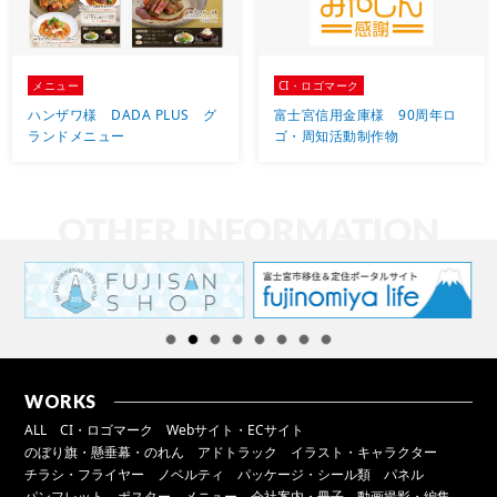
メニュー
CI・ロゴマーク
ハンザワ様 DADA PLUS グ
富士宮信用金庫様 90周年ロ
ランドメニュー
ゴ・周知活動制作物
WORKS
ALL
CI・ロゴマーク
Webサイト・ECサイト
のぼり旗・懸垂幕・のれん
アドトラック
イラスト・キャラクター
チラシ・フライヤー
ノベルティ
パッケージ・シール類
パネル
パンフレット
ポスター
メニュー
会社案内・冊子
動画撮影・編集