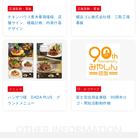
店舗装飾・看板
店舗装飾・看板
チキンハウス青木養鶏場様 店
横浜ゴム株式会社様 三島工場
舗サイン、植栽計画、内装什器
看板
デザイン
メニュー
CI・ロゴマーク
ハンザワ様 DADA PLUS グ
富士宮信用金庫様 90周年ロ
ランドメニュー
ゴ・周知活動制作物