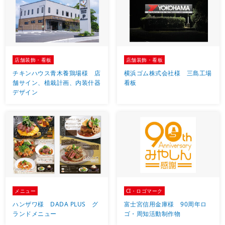
店舗装飾・看板
店舗装飾・看板
チキンハウス青木養鶏場様 店
横浜ゴム株式会社様 三島工場
舗サイン、植栽計画、内装什器
看板
デザイン
メニュー
CI・ロゴマーク
ハンザワ様 DADA PLUS グ
富士宮信用金庫様 90周年ロ
ランドメニュー
ゴ・周知活動制作物