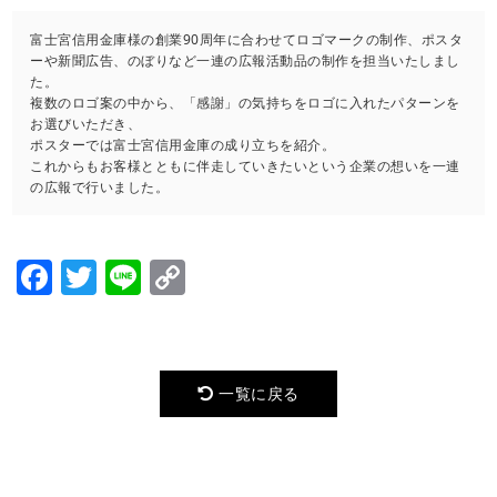
富士宮信用金庫様の創業90周年に合わせてロゴマークの制作、ポスタ
ーや新聞広告、のぼりなど一連の広報活動品の制作を担当いたしまし
た。
複数のロゴ案の中から、「感謝」の気持ちをロゴに入れたパターンを
お選びいただき、
ポスターでは富士宮信用金庫の成り立ちを紹介。
これからもお客様とともに伴走していきたいという企業の想いを一連
の広報で行いました。
Facebook
Twitter
Line
Copy
Link
一覧に戻る