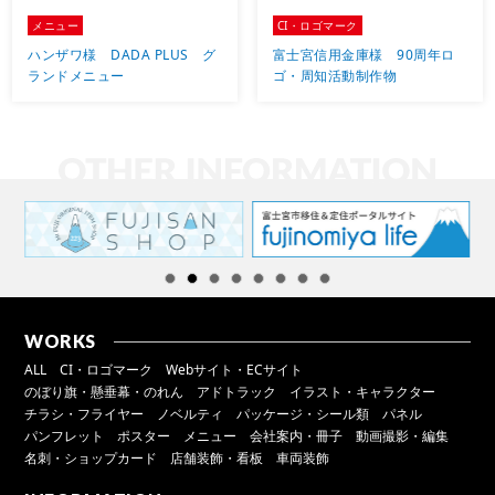
メニュー
CI・ロゴマーク
ハンザワ様 DADA PLUS グ
富士宮信用金庫様 90周年ロ
ランドメニュー
ゴ・周知活動制作物
WORKS
ALL
CI・ロゴマーク
Webサイト・ECサイト
のぼり旗・懸垂幕・のれん
アドトラック
イラスト・キャラクター
チラシ・フライヤー
ノベルティ
パッケージ・シール類
パネル
パンフレット
ポスター
メニュー
会社案内・冊子
動画撮影・編集
名刺・ショップカード
店舗装飾・看板
車両装飾