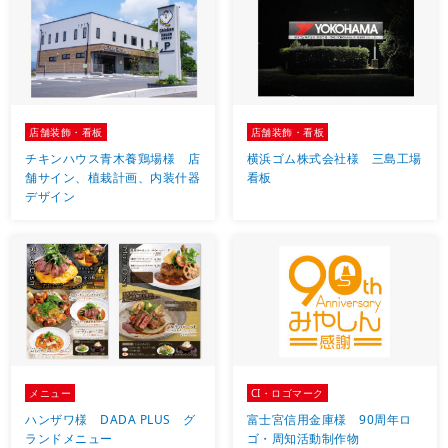
店舗装飾・看板
店舗装飾・看板
チキンハウス青木養鶏場様 店
横浜ゴム株式会社様 三島工場
舗サイン、植栽計画、内装什器
看板
デザイン
メニュー
CI・ロゴマーク
ハンザワ様 DADA PLUS グ
富士宮信用金庫様 90周年ロ
ランドメニュー
ゴ・周知活動制作物