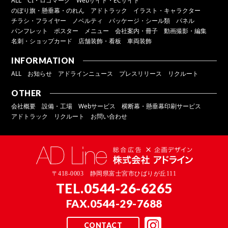
ALL
CI・ロゴマーク
Webサイト・ECサイト
のぼり旗・懸垂幕・のれん
アドトラック
イラスト・キャラクター
チラシ・フライヤー
ノベルティ
パッケージ・シール類
パネル
パンフレット
ポスター
メニュー
会社案内・冊子
動画撮影・編集
名刺・ショップカード
店舗装飾・看板
車両装飾
INFORMATION
ALL
お知らせ
アドラインニュース
プレスリリース
リクルート
OTHER
会社概要
設備・工場
Webサービス
横断幕・懸垂幕印刷サービス
アドトラック
リクルート
お問い合わせ
〒418-0003 静岡県富士宮市ひばりが丘111
TEL.
0544-26-6265
FAX.0544-29-7688
CONTACT