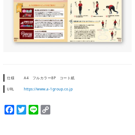
仕様
A4 フルカラー8P コート紙
URL
https://www.a-1group.co.jp
Facebook
Twitter
Line
Copy
Link