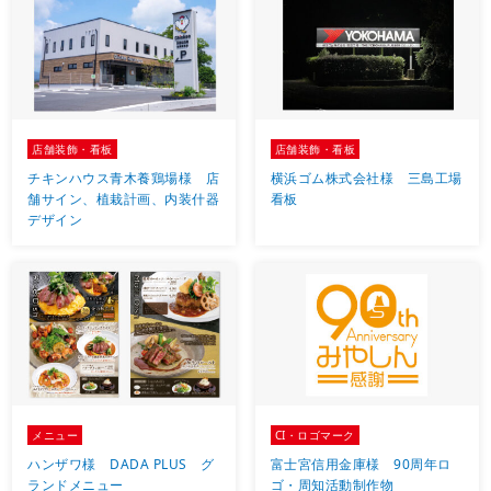
店舗装飾・看板
店舗装飾・看板
チキンハウス青木養鶏場様 店
横浜ゴム株式会社様 三島工場
舗サイン、植栽計画、内装什器
看板
デザイン
メニュー
CI・ロゴマーク
ハンザワ様 DADA PLUS グ
富士宮信用金庫様 90周年ロ
ランドメニュー
ゴ・周知活動制作物