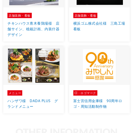
店舗装飾・看板
店舗装飾・看板
チキンハウス青木養鶏場様 店
横浜ゴム株式会社様 三島工場
舗サイン、植栽計画、内装什器
看板
デザイン
メニュー
CI・ロゴマーク
ハンザワ様 DADA PLUS グ
富士宮信用金庫様 90周年ロ
ランドメニュー
ゴ・周知活動制作物