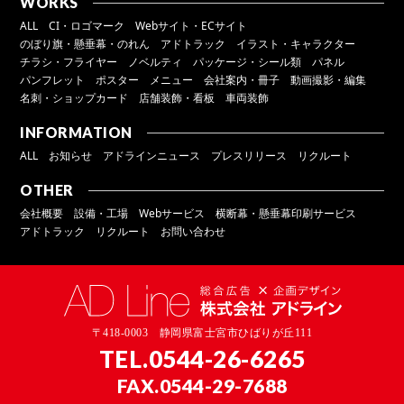
WORKS
ALL
CI・ロゴマーク
Webサイト・ECサイト
のぼり旗・懸垂幕・のれん
アドトラック
イラスト・キャラクター
チラシ・フライヤー
ノベルティ
パッケージ・シール類
パネル
パンフレット
ポスター
メニュー
会社案内・冊子
動画撮影・編集
名刺・ショップカード
店舗装飾・看板
車両装飾
INFORMATION
ALL
お知らせ
アドラインニュース
プレスリリース
リクルート
OTHER
会社概要
設備・工場
Webサービス
横断幕・懸垂幕印刷サービス
アドトラック
リクルート
お問い合わせ
〒418-0003 静岡県富士宮市ひばりが丘111
TEL.
0544-26-6265
FAX.0544-29-7688