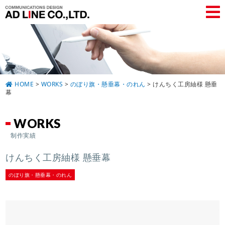
HOME
>
WORKS
>
のぼり旗・懸垂幕・のれん
>
けんちく工房紬様 懸垂
幕
WORKS
制作実績
けんちく工房紬様 懸垂幕
のぼり旗・懸垂幕・のれん