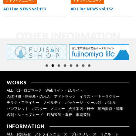
アドラインニュース
アドラインニュース
AD Line NEWS vol.153
AD Line NEWS vol.152
WORKS
ALL
CI・ロゴマーク
Webサイト・ECサイト
のぼり旗・懸垂幕・のれん
アドトラック
イラスト・キャラクター
チラシ・フライヤー
ノベルティ
パッケージ・シール類
パネル
パンフレット
ポスター
メニュー
会社案内・冊子
動画撮影・編集
名刺・ショップカード
店舗装飾・看板
車両装飾
INFORMATION
ALL
お知らせ
アドラインニュース
プレスリリース
リクルート